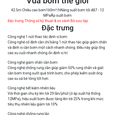
Vua bơm thế giới
42.5m
Chiều cao bơm
160m³/h
Năng suất bơm tối đã
7 - 12
MPa
Áp suất bơm
Đặc trưng
Thông số kỹ thuật & so sánh
Bộ sưu tập
Đặc trưng
Công nghệ 1 nút thao tác định vị bơm
Công nghệ cố định cần chỉ bằng 1 nút thao tác giúp giảm chấn
và định vị cần bơm một cách nhanh chóng. Điều này giúp ống
cao su cuối nhanh chóng ổn định vị trí.
Công nghệ giảm chấn cần bơm
Công nghệ chống rung cần giúp giảm 50% rung chấn và giật
cần bơm trong suốt quá trình bơm, cho phép kiểm soát ống
cao su xả bê tông tốt hơn.
Công nghệ tiết kiệm nhiên liệu
Với thời gian chu kỳ lên tới 29 lần/phút (ở áp suất hệ thống
12MPa), hiệu suất bơm được tăng lên tới 25% trong khi mức
tiêu thụ nhiên liệu giảm tới 10%.
Công nghệ chống rung lắc