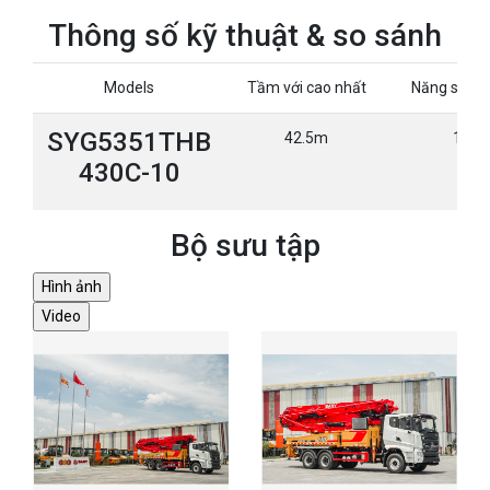
Thông số kỹ thuật & so sánh
Models
Tầm với cao nhất
Năng suất 
SYG5351THB
42.5m
160m
430C-10
Bộ sưu tập
Hình ảnh
Video