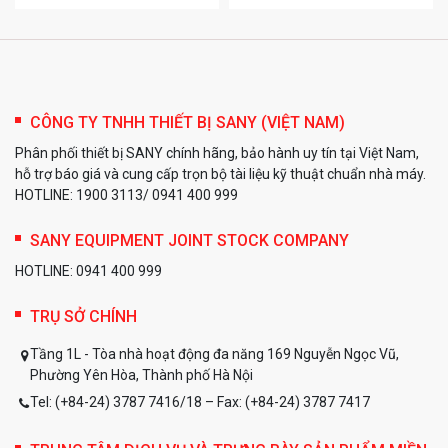
dài lưỡi san tiêu chuẩn từ 3,6m đến 4,3m – Sự lựa chọn
hoàn hảo cho các nhà thầu thi công hạ tầng giao thông
đường bộ.
Siêu máy san gạt SANY dòng SMG (SMG200,
SMG300):
Dòng máy tải trọng lớn chuyên dụng cho các
CÔNG TY TNHH THIẾT BỊ SANY (VIỆT NAM)
đại công trường, khai thác mỏ tài nguyên bãi mỏ đòi hỏi
Phân phối thiết bị SANY chính hãng, bảo hành uy tín tại Việt Nam,
lực cắt đất cực lớn và độ bền cơ học cao.
hỗ trợ báo giá và cung cấp trọn bộ tài liệu kỹ thuật chuẩn nhà máy.
Tất cả các dòng xe san gạt SANY do chúng tôi cung cấp đều
HOTLINE: 1900 3113/ 0941 400 999
được nhập khẩu chính hãng 100%, bảo hành dài hạn và hỗ trợ
kỹ thuật tận công trường 24/7. Hãy cùng chúng tôi khám phá
SANY EQUIPMENT JOINT STOCK COMPANY
bảng thông số chi tiết và
nhận báo giá dự toán máy san
HOTLINE: 0941 400 999
SANY tốt nhất
ngay dưới đây!
Bảng Giá Máy San Gạt
TRỤ SỞ CHÍNH
SANY Mới Nhất Năm 2026
Tầng 1L - Tòa nhà hoạt động đa năng 169 Nguyễn Ngọc Vũ,
Phường Yên Hòa, Thành phố Hà Nội
Tel: (+84-24) 3787 7416/18 – Fax: (+84-24) 3787 7417