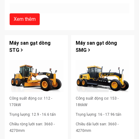
Xem thêm
Máy san gạt dòng
Máy san gạt dòng
STG
SMG
Công suất động cơ:
112 -
Công suất động cơ:
153 -
170kW
186kW
Tại thị trường Việt Nam, chúng tôi tự hào là đơn vị cung cấp
các dòng máy san gạt SANY thế hệ mới nhất năm 2026, đáp
Trọng lượng:
12.9 - 16.6 tấn
Trọng lượng:
16 - 17.96 tấn
ứng trọn vẹn mọi quy mô dự án:
Chiều rộng lưỡi san:
3660 -
Chiều dài lưỡi san:
3660 -
Máy san gạt SANY dòng STG (STG165, STG190,
4270mm
4270mm
STG230):
Dải công suất từ 165 HP đến 230 HP, chiều