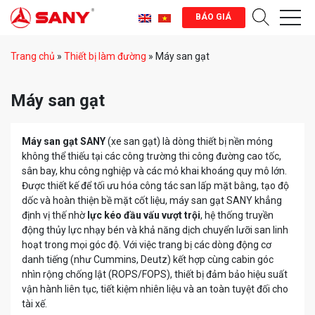
BÁO GIÁ
Trang chủ
»
Thiết bị làm đường
»
Máy san gạt
Máy san gạt
Máy san gạt SANY
(xe san gạt) là dòng thiết bị nền móng
không thể thiếu tại các công trường thi công đường cao tốc,
sân bay, khu công nghiệp và các mỏ khai khoáng quy mô lớn.
Được thiết kế để tối ưu hóa công tác san lấp mặt bằng, tạo độ
dốc và hoàn thiện bề mặt cốt liệu, máy san gạt SANY khẳng
định vị thế nhờ
lực kéo đầu vấu vượt trội
, hệ thống truyền
động thủy lực nhạy bén và khả năng dịch chuyển lưỡi san linh
hoạt trong mọi góc độ. Với việc trang bị các dòng động cơ
danh tiếng (như Cummins, Deutz) kết hợp cùng cabin góc
nhìn rộng chống lật (ROPS/FOPS), thiết bị đảm bảo hiệu suất
vận hành liên tục, tiết kiệm nhiên liệu và an toàn tuyệt đối cho
tài xế.