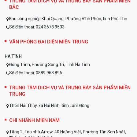
TRUNG TÂM DỊCH VỤ VÀ TRƯNG BÀY SẢN PHẨM MIỀN
BẮC
Khu công nghiệp Khai Quang, Phường Vĩnh Phúc, tỉnh Phú Thọ
Số điện thoại: 024 3678 9533
VĂN PHÒNG ĐẠI DIỆN MIỀN TRUNG
Giá
máy san gạt SANY
trong năm 2026 phụ thuộc vào nhiều
HÀ TĨNH
yếu tố như model máy, công suất động cơ, trọng lượng vận
hành, chiều dài lưỡi san, hệ thống truyền động, cấu hình cabin,
Đông Trinh, Phường Sông Trí, Tỉnh Hà Tĩnh
hệ thống thủy lực, phụ kiện đi kèm và chính sách bảo hành tại
Số điện thoại: 0889 968 896
từng thời điểm.
TRUNG TÂM DỊCH VỤ VÀ TRƯNG BÀY SẢN PHẨM MIỀN
Với nhóm khách hàng B2B như nhà thầu giao thông, đơn vị thi
TRUNG
công hạ tầng, chủ mỏ, doanh nghiệp xây dựng khu công
nghiệp hoặc nhà thầu làm đường cao tốc, việc có khoảng giá
Thôn Hải Thủy, xã Hải Ninh, tỉnh Lâm Đồng
dự toán ban đầu rất quan trọng. Giá máy không chỉ phục vụ
quyết định mua sắm mà còn ảnh hưởng trực tiếp đến bài toán
CHI NHÁNH MIỀN NAM
lập thầu, tính khấu hao thiết bị và dự toán chi phí thi công.
So với việc mua các dòng Komatsu hay Caterpillar cũ đã qua
Tầng 2, Tòa nhà Arrow, 40 Hoàng Việt, Phường Tân Sơn Nhất,