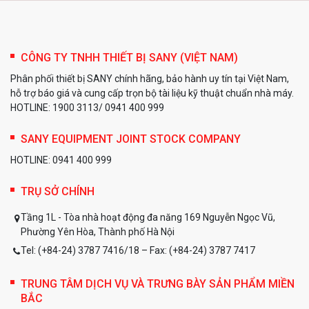
13 Tháng 2, 2025
CÔNG TY TNHH THIẾT BỊ SANY (VIỆT NAM)
Phân phối thiết bị SANY chính hãng, bảo hành uy tín tại Việt Nam,
Khu liên hiệp gang thép Hòa Phát –
hỗ trợ báo giá và cung cấp trọn bộ tài liệu kỹ thuật chuẩn nhà máy.
Dung Quất (Giai đoạn 2)
HOTLINE: 1900 3113/ 0941 400 999
SANY EQUIPMENT JOINT STOCK COMPANY
HOTLINE: 0941 400 999
TRỤ SỞ CHÍNH
Tầng 1L - Tòa nhà hoạt động đa năng 169 Nguyễn Ngọc Vũ,
Phường Yên Hòa, Thành phố Hà Nội
Tel: (+84-24) 3787 7416/18 – Fax: (+84-24) 3787 7417
TRUNG TÂM DỊCH VỤ VÀ TRƯNG BÀY SẢN PHẨM MIỀN
BẮC