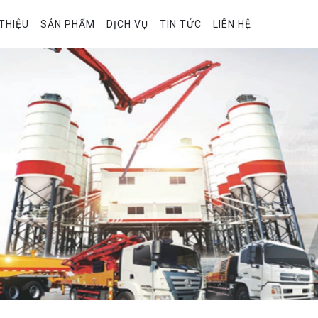
 THIỆU
SẢN PHẨM
DỊCH VỤ
TIN TỨC
LIÊN HỆ