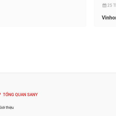
25 T
Vinho
TỔNG QUAN SANY
Giới thiệu