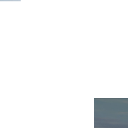
Trang chủ
»
Dự án
»
Bà Nà Hills Đà Nẵng